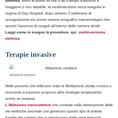
elettrica
, entro le prime 48 ore o se il tempo trascorso è
maggiore o non databile, la cardioversione verrà eseguita in
regime di Day Hospital, dopo almeno 3 settimane di
scoagulazione e/o previo esame ecografico transesofageo che
accerti l’assenza di coaguli all’interno delle camere atriali.
Leggi come si esegue la procedura qui
:
cardioversione
elettrica
Terapie invasive
Ablazione cardiaca
Nelle persone che tollerano male la fibrillazione atriale cronica o
ricorrente si possono proporre altre strategie terapeutiche
anche se invasive.
L’Ablazione transcatetere
che consiste nella eliminazione delle
vie elettriche anomale che generano questo tipo di aritmie
tramite dei cateteri che si introducono dalle vene femorali