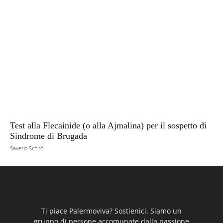
Test alla Flecainide (o alla Ajmalina) per il sospetto di
Sindrome di Brugada
Saverio Schirò
Ti piace Palermoviva? Sostienici. Siamo un
gruppo di persone accomunate dalla passione