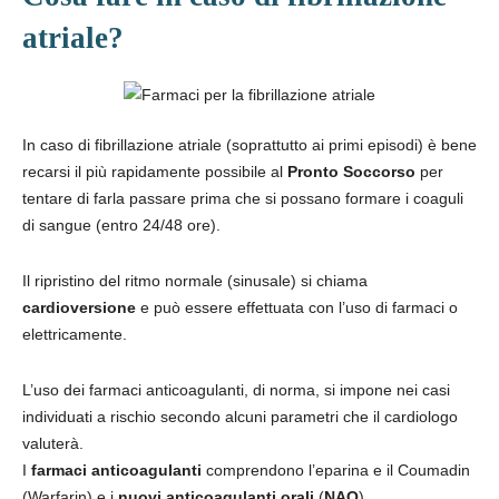
atriale?
In caso di fibrillazione atriale (soprattutto ai primi episodi) è bene
recarsi il più rapidamente possibile al
Pronto Soccorso
per
tentare di farla passare prima che si possano formare i coaguli
di sangue (entro 24/48 ore).
Il ripristino del ritmo normale (sinusale) si chiama
cardioversione
e può essere effettuata con l’uso di farmaci o
elettricamente.
L’uso dei farmaci anticoagulanti, di norma, si impone nei casi
individuati a rischio secondo alcuni parametri che il cardiologo
valuterà.
I
farmaci anticoagulanti
comprendono l’eparina e il Coumadin
(Warfarin) e i
nuovi anticoagulanti orali
(
NAO
).