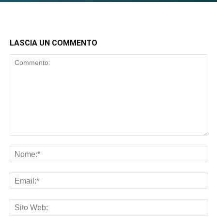
LASCIA UN COMMENTO
Commento:
No
Ema
Sit
We