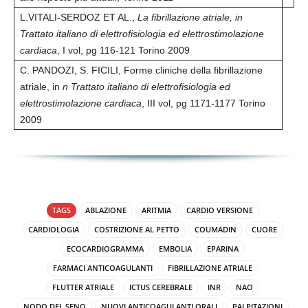
L.VITALI-SERDOZ ET AL.,
La fibrillazione atriale, in
Trattato italiano di elettrofisiologia ed elettrostimolazione
cardiaca
, I vol, pg 116-121 Torino 2009
C. PANDOZI, S. FICILI, Forme cliniche della fibrillazione
atriale, in
n Trattato italiano di elettrofisiologia ed
elettrostimolazione cardiaca
, III vol, pg 1171-1177 Torino
2009
TAGS
ABLAZIONE
ARITMIA
CARDIO VERSIONE
CARDIOLOGIA
COSTRIZIONE AL PETTO
COUMADIN
CUORE
ECOCARDIOGRAMMA
EMBOLIA
EPARINA
FARMACI ANTICOAGULANTI
FIBRILLAZIONE ATRIALE
FLUTTER ATRIALE
ICTUS CEREBRALE
INR
NAO
NODO DEL SENO
NUOVI ANTICOAGULANTI ORALI
PALPITAZIONI