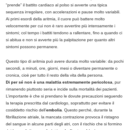
“prende” il battito cardiaco al polso si avverte una tipica
sequenza irregolare, con accelerazioni e pause molto variabili.
Ai primi esordi della aritmia, il cuore può battere molto
velocemente per cui non è raro avvertire più intensamente i
sintomi; col tempo i battiti tendono a rallentare, fino a quando ci
si abitua e non si avverte più la palpitazione per quanto altri
sintomi possono permanere.
Questo tipo di aritmia può avere durata molto variabile: da pochi
secondi, a minuti, ore, giorni, mesi o diventare permanente o
cronica, cioè per tutto il resto della vita della persona.
Di per sé non è una malattia estremamente pericolosa
, pur
rimanendo piuttosto seria e incide sulla mortalità dei pazienti.
L’importante è che si prendano le dovute precauzioni seguendo
la terapia prescritta dal cardiologo, soprattutto per evitare il
cosiddetto rischio dell’
embolia
. Questo perché, durante la
fibrillazione atriale, la mancata contrazione provoca il ristagno
del sangue in alcune parti degli atri, con il rischio che si formino