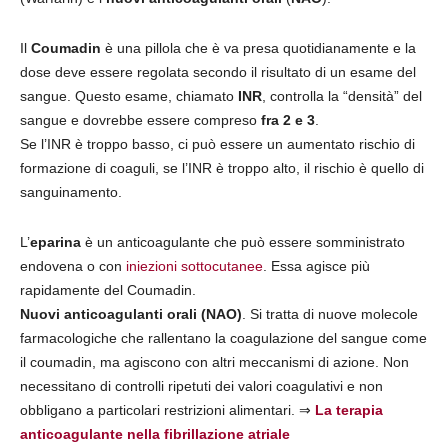
Il
Coumadin
è una pillola che è va presa quotidianamente e la
dose deve essere regolata secondo il risultato di un esame del
sangue. Questo esame, chiamato
INR
, controlla la “densità” del
sangue e dovrebbe essere compreso
fra 2 e 3
.
Se l’INR è troppo basso, ci può essere un aumentato rischio di
formazione di coaguli, se l’INR è troppo alto, il rischio è quello di
sanguinamento.
L’
eparina
è un anticoagulante che può essere somministrato
endovena o con
iniezioni sottocutanee
. Essa agisce più
rapidamente del Coumadin.
Nuovi anticoagulanti orali (NAO)
. Si tratta di nuove molecole
farmacologiche che rallentano la coagulazione del sangue come
il coumadin, ma agiscono con altri meccanismi di azione. Non
necessitano di controlli ripetuti dei valori coagulativi e non
obbligano a particolari restrizioni alimentari. ⇒
La terapia
anticoagulante nella fibrillazione atriale